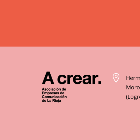

Herm
Moroy
(Logr