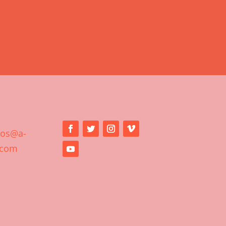
ios@a-
.com