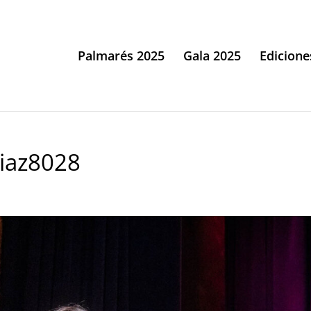
Palmarés 2025
Gala 2025
Edicione
iaz8028
s