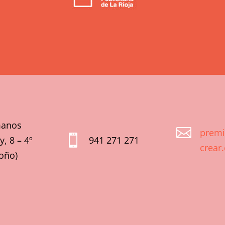
anos

prem

, 8 – 4º
941 271 271
crear
oño)