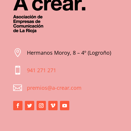

Hermanos Moroy, 8 – 4º (Logroño)

941 271 271

premios@a-crear.com