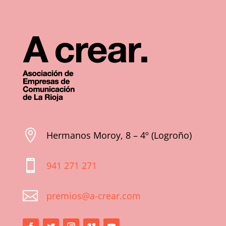

Hermanos Moroy, 8 – 4º (Logroño)

941 271 271

premios@a-crear.com