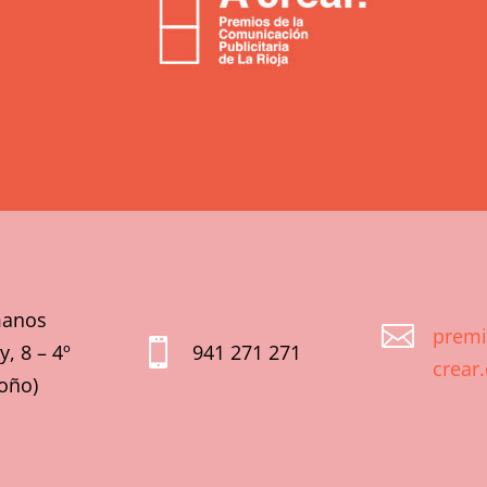
anos

prem

, 8 – 4º
941 271 271
crear
oño)