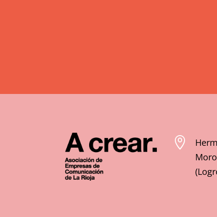

Herm
Moroy
(Logr