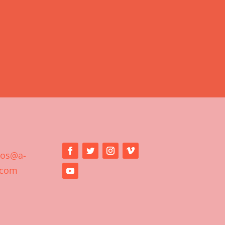
ios@a-
.com