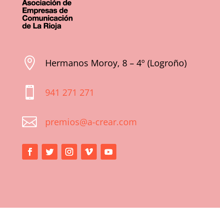

Hermanos Moroy, 8 – 4º (Logroño)

941 271 271

premios@a-crear.com